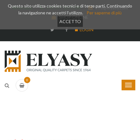
Questo sito utilizza cookies tecnici e di terze parti. Continuando
Whatsapp
+39 377 3375788
info@elyasy.com
la navigazione ne accetti l'utilizzo.
Per saperne di più
SHOP ONLINE
ACCETTO
LOGIN
0