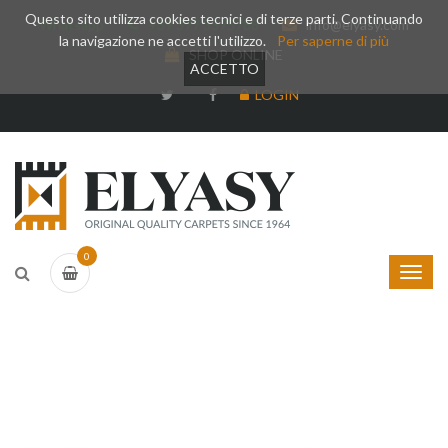
Questo sito utilizza cookies tecnici e di terze parti. Continuando
Whatsapp
+39 377 3375788
info@elyasy.com
la navigazione ne accetti l'utilizzo.
Per saperne di più
SHOP ONLINE
ACCETTO
LOGIN
0