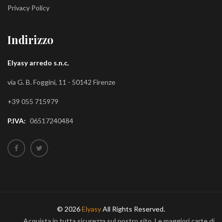
Privacy Policy
Indirizzo
Elyasy arredo s.n.c.
via G. B. Foggini, 11 - 50142 Firenze
+39 055 715979
P.IVA:
06517240484
© 2026
Elyasy
All Rights Reserved.
Acquista in tutta sicurezza sul nostro sito. Le maggiori carte di