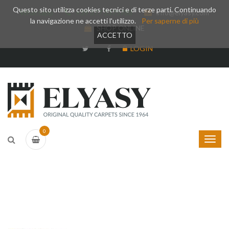
Questo sito utilizza cookies tecnici e di terze parti. Continuando
Whatsapp
+39 377 3375788
info@elyasy.com
la navigazione ne accetti l'utilizzo.
Per saperne di più
SHOP ONLINE
ACCETTO
LOGIN
0