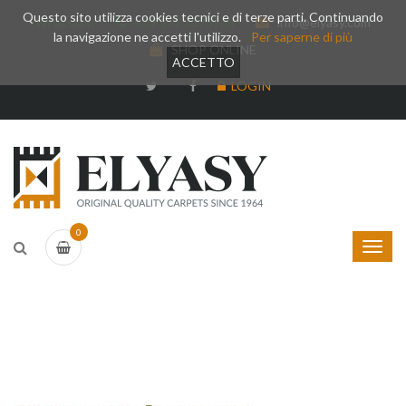
Questo sito utilizza cookies tecnici e di terze parti. Continuando
Whatsapp
+39 377 3375788
info@elyasy.com
la navigazione ne accetti l'utilizzo.
Per saperne di più
SHOP ONLINE
ACCETTO
LOGIN
0