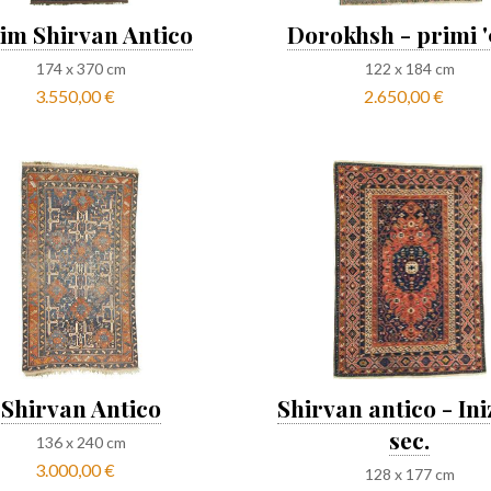
lim Shirvan Antico
Dorokhsh - primi 
174
x
370
cm
122
x
184
cm
3.550,00 €
2.650,00 €
Shirvan Antico
Shirvan antico - Ini
sec.
136
x
240
cm
3.000,00 €
128
x
177
cm