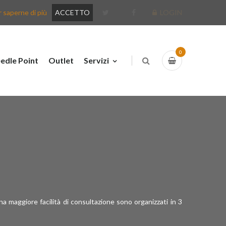
 saperne di più
ACCETTO
LOGIN
0
edle Point
Outlet
Servizi
I
una maggiore facilità di consultazione sono organizzati in 3