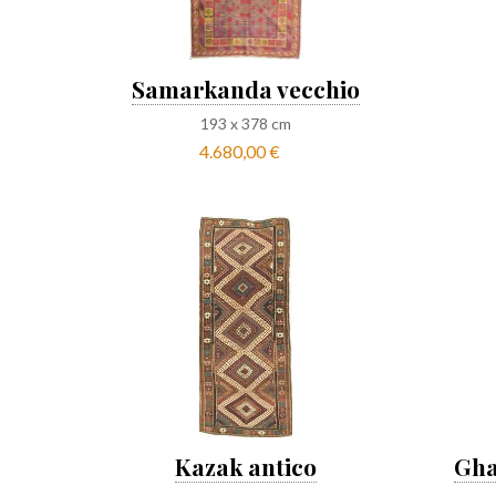
Samarkanda vecchio
193
x
378
cm
4.680,00 €
Kazak antico
Gha