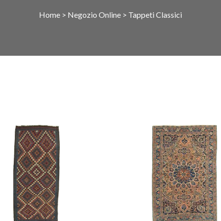
Home
>
Negozio Online
>
Tappeti Classici