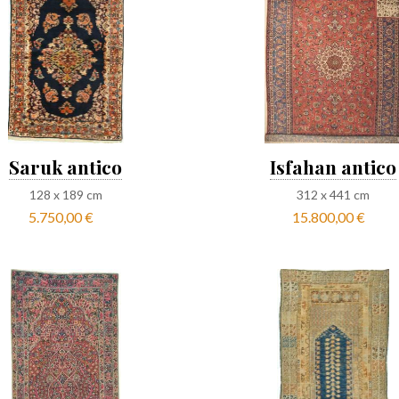
Saruk antico
Isfahan antico
128
x
189
cm
312
x
441
cm
5.750,00 €
15.800,00 €