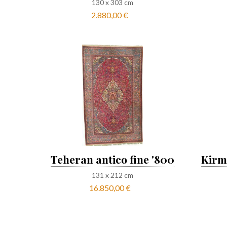
130
x
303
cm
2.880,00 €
Teheran antico fine '800
Kirm
131
x
212
cm
16.850,00 €