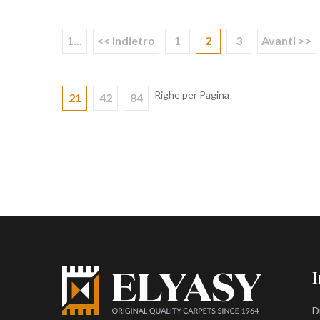
1...
<< Indietro
1
2
3
Avanti >>
Righe per Pagina
21
42
84
I
D