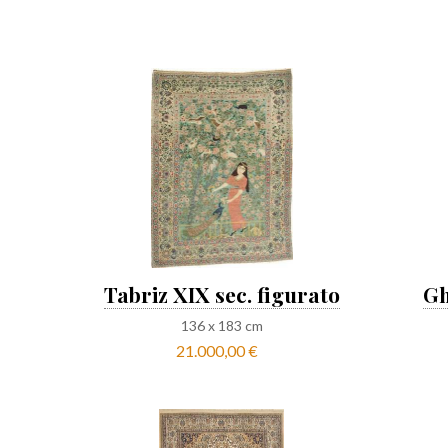
Tabriz XIX sec. figurato
Gh
136
x
183
cm
21.000,00 €