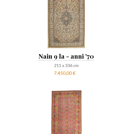
Nain 9 la - anni '70
211
x
336
cm
7.450,00 €