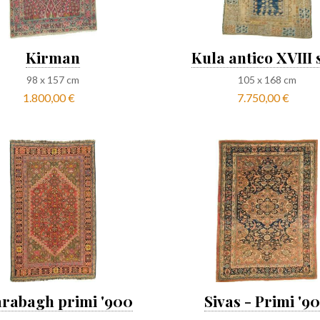
Kirman
Kula antico XVIII 
98
x
157
cm
105
x
168
cm
1.800,00 €
7.750,00 €
rabagh primi '900
Sivas - Primi '9