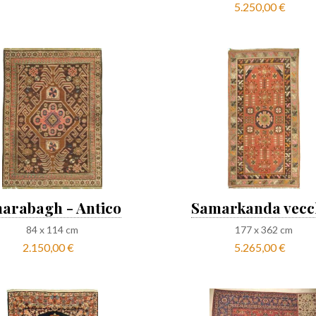
5.250,00 €
arabagh - Antico
Samarkanda vecc
84
x
114
cm
177
x
362
cm
2.150,00 €
5.265,00 €