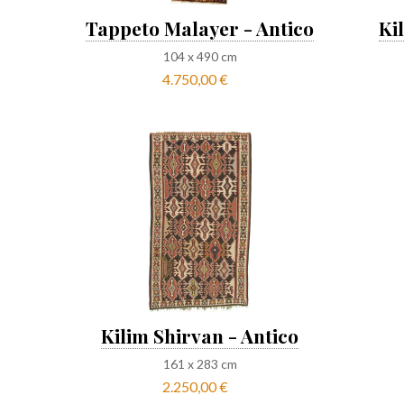
Tappeto Malayer - Antico
Ki
104
x
490
cm
4.750,00 €
Kilim Shirvan - Antico
161
x
283
cm
2.250,00 €