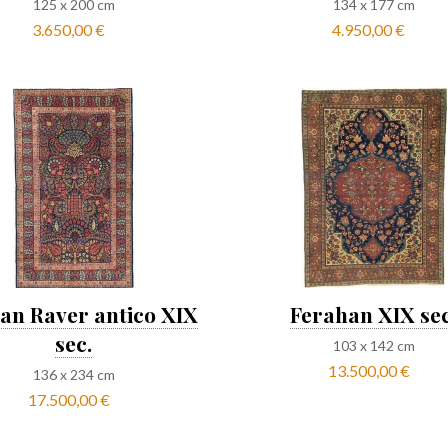
125
x
200
cm
134
x
177
cm
3.650,00 €
4.950,00 €
an Raver antico XIX
Ferahan XIX sec
sec.
103
x
142
cm
13.500,00 €
136
x
234
cm
17.500,00 €