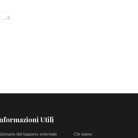
...3
nformazioni Utili
izionario del tappeto orientale
Chi siamo